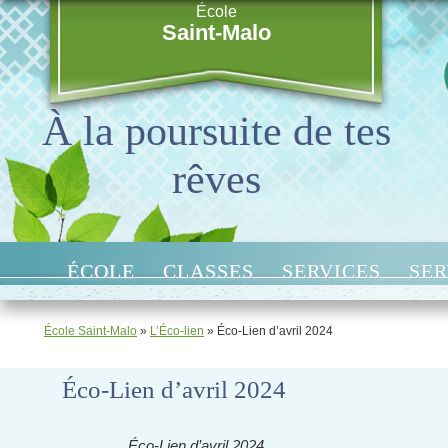
École
Saint-Malo
À la poursuite de tes
rêves
ÉCOLE
CLASSES
SERVICES
SER
École Saint-Malo
»
L’Éco-lien
»
Éco-Lien d’avril 2024
Éco-Lien d’avril 2024
Éco-Lien d’avril 2024