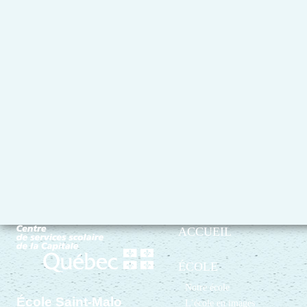
ACCUEIL
ÉCOLE
Notre école
École Saint-Malo
L’école en images