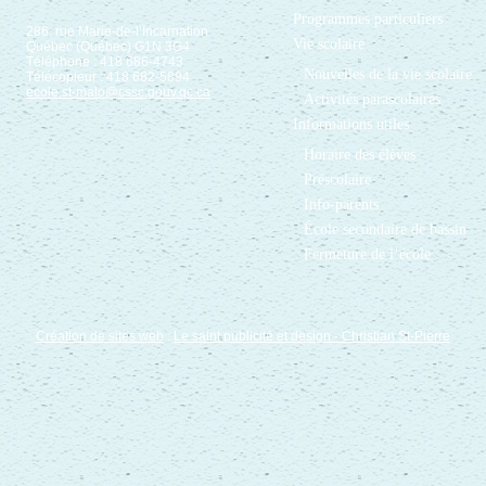
Programmes particuliers
286, rue Marie-de-l’Incarnation
Vie scolaire
Québec (Québec) G1N 3G4
Téléphone : 418 686-4743
Nouvelles de la vie scolaire
Télécopieur : 418 682-5894
ecole.st-malo@cssc.gouv.qc.ca
Activités parascolaires
Informations utiles
Horaire des élèves
Préscolaire
Info-parents
École secondaire de bassin
Fermeture de l’école
Création de sites web
:
Le saint publicité et design
- Christian St-Pierre