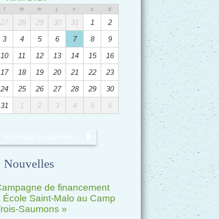
l
m
m
j
v
s
d
27
28
29
30
31
1
2
3
4
5
6
7
8
9
10
11
12
13
14
15
16
17
18
19
20
21
22
23
24
25
26
27
28
29
30
31
1
2
3
4
5
6
Voir toutes les activités
Nouvelles
Campagne de financement
 École Saint-Malo au Camp
rois-Saumons »