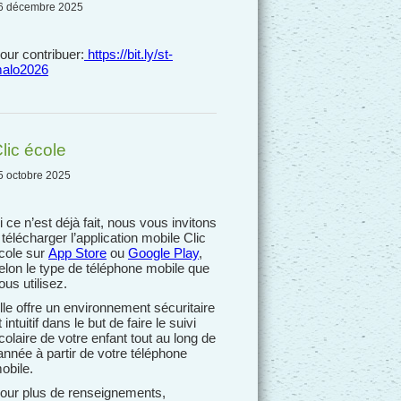
6 décembre 2025
our contribuer:
https://bit.ly/st-
alo2026
lic école
5 octobre 2025
i ce n’est déjà fait, nous vous invitons
 télécharger l’application mobile Clic
cole sur
App Store
ou
Google Play
,
elon le type de téléphone mobile que
ous utilisez.
lle offre un environnement sécuritaire
t intuitif dans le but de faire le suivi
colaire de votre enfant tout au long de
’année à partir de votre téléphone
obile.
our plus de renseignements,