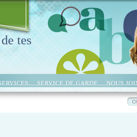
 de tes
SERVICES
SERVICE DE GARDE
NOUS JO
Rech
: