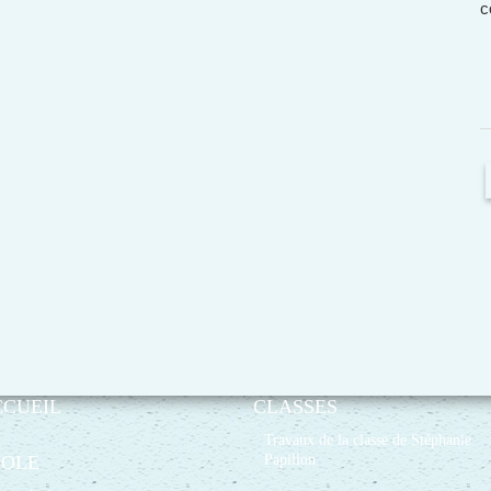
c
CCUEIL
CLASSES
Travaux de la classe de Stéphanie
Papillon
COLE